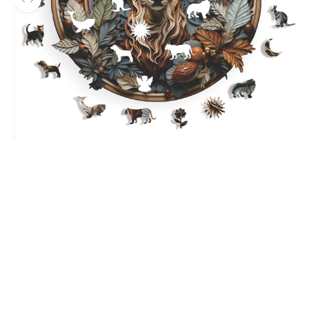
Önce ve sonra fotoğrafları arasında gezinmek için sol ve sağ ok
Before
canlı renkler
Çerçeve Gerektirmeyen Tasarım
Kutu içerisinde bulunan sabitleme folyosu sayesinde, bu
eşsiz puzzle'ı istediğiniz yerde
çerçevesiz
olarak
sergilemenin keyfini çıkarabilirsiniz.