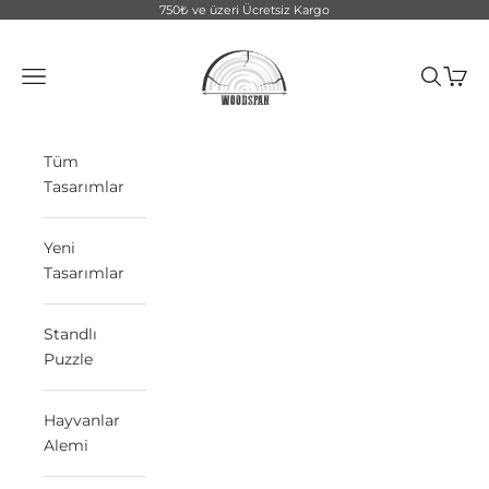
İçeriğe geç
750₺ ve üzeri Ücretsiz Kargo
WoodSpan
Menü
Ara
Sepet
Tüm
Tasarımlar
Yeni
Tasarımlar
Standlı
Puzzle
Hayvanlar
Alemi