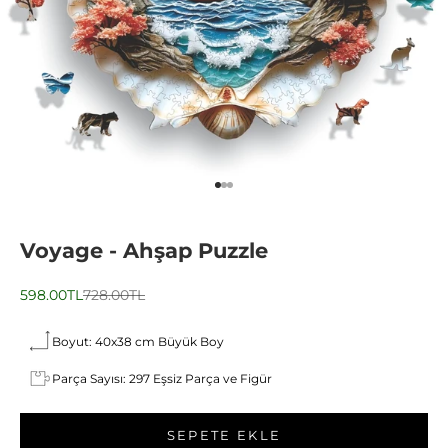
1 ögesine git
2 ögesine git
3 ögesine git
Voyage - Ahşap Puzzle
İndirimli fiyat
Normal fiyat
598.00TL
728.00TL
Boyut: 40x38 cm Büyük Boy
Parça Sayısı: 297 Eşsiz Parça ve Figür
SEPETE EKLE