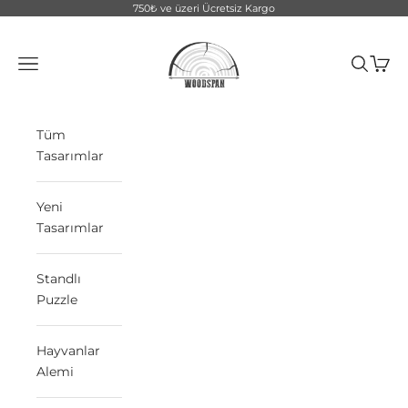
İçeriğe geç
750₺ ve üzeri Ücretsiz Kargo
WoodSpan
Menü
Ara
Sepet
Tüm
Tasarımlar
Yeni
Tasarımlar
Standlı
Puzzle
Hayvanlar
Alemi