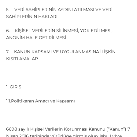
5. VERİ SAHİPLERİNİN AYDINLATILMASI VE VERİ
SAHİPLERİNİN HAKLARI
6. KİŞİSEL VERİLERİN SİLİNMESİ, YOK EDİLMESİ,
ANONİM HALE GETİRİLMESİ
7. KANUN KAPSAMI VE UYGULANMASINA İLİŞKİN
KISITLAMALAR
1. GİRİŞ
1.1.Politikanın Amacı ve Kapsamı
6698 sayılı Kişisel Verilerin Korunması Kanunu (“Kanun”) 7
Nisan 2016 tarihinde yürürlüğe girmiş olup; işbu
Lybre