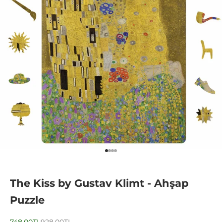
1 ögesine git
2 ögesine git
3 ögesine git
4 ögesine git
The Kiss by Gustav Klimt - Ahşap
Puzzle
İndirimli fiyat
Normal fiyat