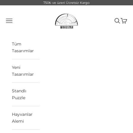
İçeriğe geç
750₺ ve üzeri Ücretsiz Kargo
WoodSpan
Menü
Ara
Sepet
Tüm
Tasarımlar
Yeni
Tasarımlar
Standlı
Puzzle
Hayvanlar
Alemi