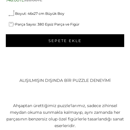
748.00TL
928.00TL
Boyut: 46x27 cm Büyük Boy
Parça Sayısı: 380 Eşsiz Parça ve Figür
SEPETE EKLE
ALIŞILMIŞIN DIŞINDA BİR PUZZLE DENEYİMİ
Ahşaptan ürettiğimiz puzzle'larımız, sadece zihinsel
meydan okuma sunmakla kalmayıp, aynı zamanda her
parçasının benzersiz olup özel figürlerle tasarlandığı sanat
eserleridir.