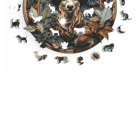
Önce ve sonra fotoğrafları arasında gezinmek için sol ve sağ ok
Before
canlı renkler
Çerçeve Gerektirmeyen Tasarım
Kutu içerisinde bulunan sabitleme folyosu sayesinde, bu
eşsiz puzzle'ı istediğiniz yerde
çerçevesiz
olarak
sergilemenin keyfini çıkarabilirsiniz.