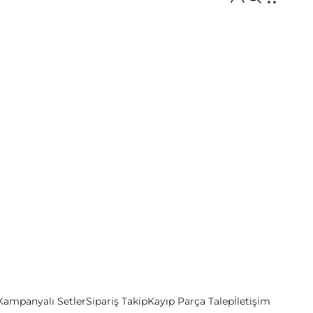
Kampanyalı Setler
Sipariş Takip
Kayıp Parça Talep
İletişim