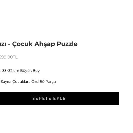
ızı - Çocuk Ahşap Puzzle
fiyat
Normal fiyat
599.00TL
: 33x32 cm Büyük Boy
 Sayısı: Çocuklara Özel 50 Parça
SEPETE EKLE