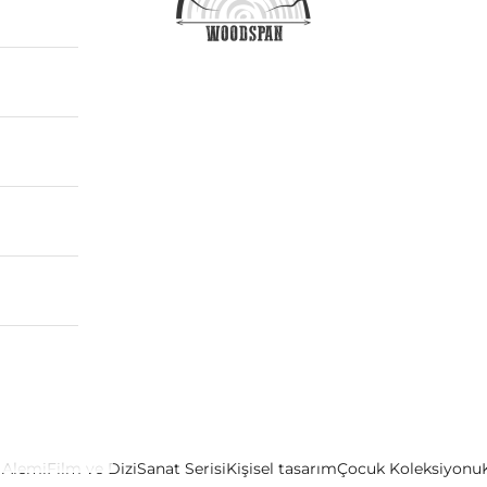
 Alemi
Film ve Dizi
Sanat Serisi
Kişisel tasarım
Çocuk Koleksiyonu