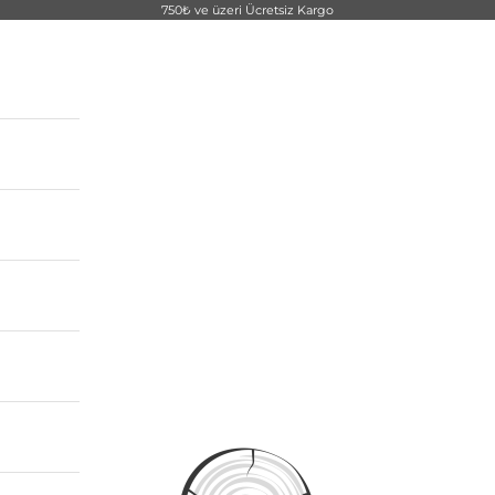
750₺ ve üzeri Ücretsiz Kargo
WoodSpan