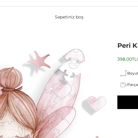
Sepetiniz boş
Peri K
İndirimli 
398.00TL
Boyut
Parça