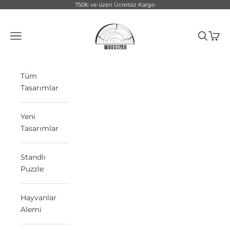
İçeriğe geç
750₺ ve üzeri Ücretsiz Kargo
WoodSpan
Menü
Ara
Sepet
Tüm
Tasarımlar
Yeni
Tasarımlar
Standlı
Puzzle
Hayvanlar
Alemi