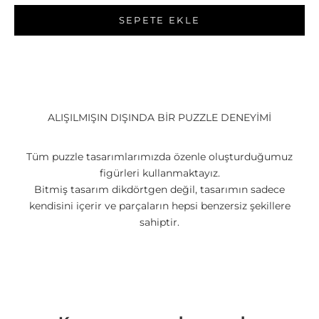
SEPETE EKLE
ALIŞILMIŞIN DIŞINDA BİR PUZZLE DENEYİMİ
Tüm puzzle tasarımlarımızda özenle oluşturduğumuz
figürleri kullanmaktayız.
Bitmiş tasarım dikdörtgen değil, tasarımın sadece
kendisini içerir ve parçaların hepsi benzersiz şekillere
sahiptir.
Yüksek Kalite Ahşap
Yüksek basınç ile sıkıştırılmış ahşap deforme olmaz ve
kıymık oluşturmaz.