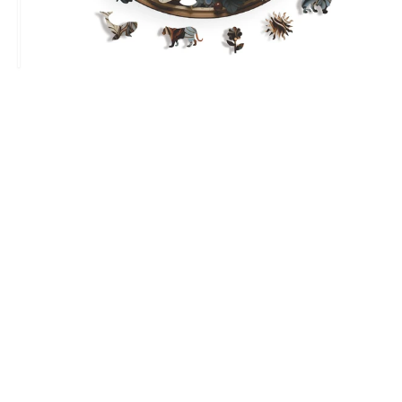
Before
canlı renkler
Çerçeve Gerektirmeyen Tasarım
Kutu içerisinde bulunan sabitleme folyosu sayesinde, bu
eşsiz puzzle'ı istediğiniz yerde
çerçevesiz
olarak
sergilemenin keyfini çıkarabilirsiniz.