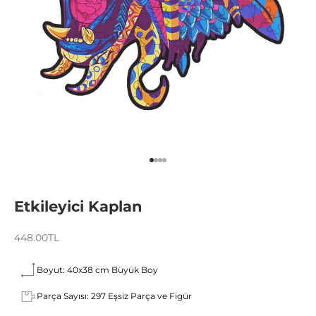
1 ögesine git
2 ögesine git
3 ögesine git
4 ögesine git
Etkileyici Kaplan
İndirimli fiyat
448.00TL
Boyut: 40x38 cm Büyük Boy
Parça Sayısı: 297 Eşsiz Parça ve Figür