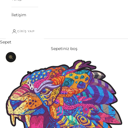
İletişim
GIRIŞ YAP
Sepet
Sepetiniz boş
Yakınlaştır