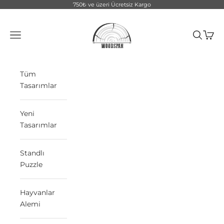
İçeriğe geç
750₺ ve üzeri Ücretsiz Kargo
WoodSpan
Menü
Ara
Sepet
Tüm
Tasarımlar
Yeni
Tasarımlar
Standlı
Puzzle
Hayvanlar
Alemi