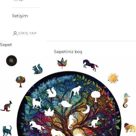
İletişim
GIRIŞ YAP
Sepet
Sepetiniz boş
Yakınlaştır