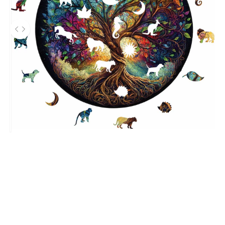
Önce ve sonra fotoğrafları arasında gezinmek için sol ve sağ ok
Before
canlı renkler
Çerçeve Gerektirmeyen Tasarım
Kutu içerisinde bulunan sabitleme folyosu sayesinde, bu
eşsiz puzzle'ı istediğiniz yerde
çerçevesiz
olarak
sergilemenin keyfini çıkarabilirsiniz.