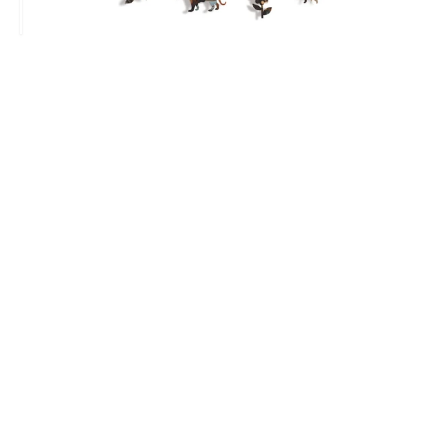
Before
canlı renkler
Çerçeve Gerektirmeyen Tasarım
Kutu içerisinde bulunan sabitleme folyosu sayesinde, bu
eşsiz puzzle'ı istediğiniz yerde
çerçevesiz
olarak
sergilemenin keyfini çıkarabilirsiniz.