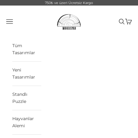
İçeriğe geç
750₺ ve üzeri Ücretsiz Kargo
WoodSpan
Menü
Ara
Sepet
Tüm
Tasarımlar
Yeni
Tasarımlar
Standlı
Puzzle
Hayvanlar
Alemi