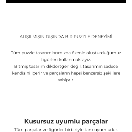
ALIŞILMIŞIN DIŞINDA BİR PUZZLE DENEYİMİ
Tüm puzzle tasarımlarımızda özenle oluşturduğumuz
figürleri kullanmaktayız.
Bitmiş tasarım dikdörtgen değil, tasarımın sadece
kendisini içerir ve parçaların hepsi benzersiz şekillere
sahiptir.
Yüksek Kalite Ahşap
Yüksek basınç ile sıkıştırılmış ahşap deforme olmaz ve
kıymık oluşturmaz.
Kusursuz uyumlu parçalar
Tüm parçalar ve figürler birbiriyle tam uyumludur.