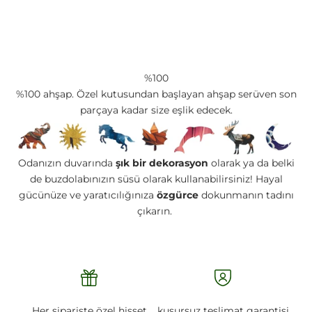
%100
%100 ahşap. Özel kutusundan başlayan ahşap serüven son
parçaya kadar size eşlik edecek.
Odanızın duvarında
şık bir dekorasyon
olarak ya da belki
de buzdolabınızın süsü olarak kullanabilirsiniz! Hayal
gücünüze ve yaratıcılığınıza
özgürce
dokunmanın tadını
çıkarın.
Her siparişte özel hisset
kusursuz teslimat garantisi