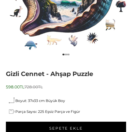
1 ögesine git
2 ögesine git
3 ögesine git
4 ögesine git
Gizli Cennet - Ahşap Puzzle
İndirimli fiyat
Normal fiyat
598.00TL
728.00TL
Boyut: 37x33 cm Büyük Boy
Parça Sayısı: 225 Eşsiz Parça ve Figür
SEPETE EKLE