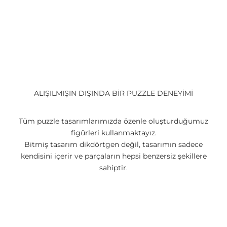
ALIŞILMIŞIN DIŞINDA BİR PUZZLE DENEYİMİ
Tüm puzzle tasarımlarımızda özenle oluşturduğumuz
figürleri kullanmaktayız.
Bitmiş tasarım dikdörtgen değil, tasarımın sadece
kendisini içerir ve parçaların hepsi benzersiz şekillere
sahiptir.
Yüksek Kalite Ahşap
Yüksek basınç ile sıkıştırılmış ahşap deforme olmaz ve
kıymık oluşturmaz.