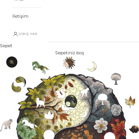
İletişim
GIRIŞ YAP
Sepet
Sepetiniz boş
Yakınlaştır