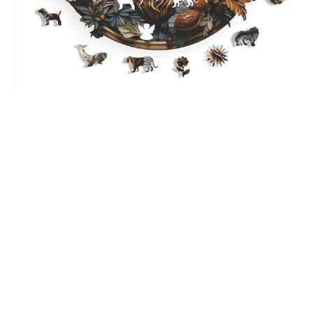
Before
canlı renkler
Çerçeve Gerektirmeyen Tasarım
Kutu içerisinde bulunan sabitleme folyosu sayesinde, bu
eşsiz puzzle'ı istediğiniz yerde
çerçevesiz
olarak
sergilemenin keyfini çıkarabilirsiniz.