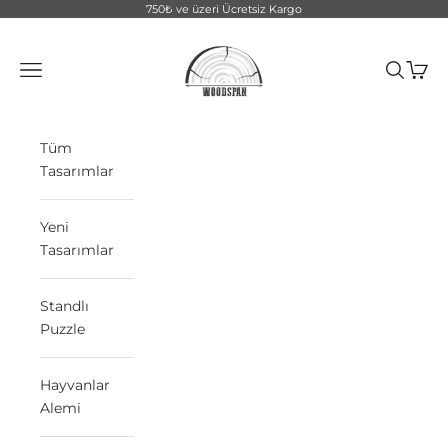
İçeriğe geç
750₺ ve üzeri Ücretsiz Kargo
WoodSpan
Menü
Ara
Sepet
Tüm
Tasarımlar
Yeni
Tasarımlar
Standlı
Puzzle
Hayvanlar
Alemi