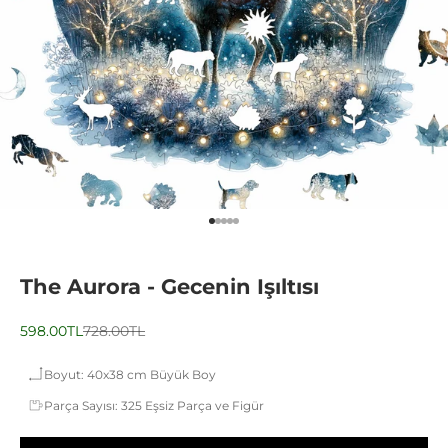
1 ögesine git
2 ögesine git
3 ögesine git
4 ögesine git
5 ögesine git
The Aurora - Gecenin Işıltısı
İndirimli fiyat
Normal fiyat
598.00TL
728.00TL
Boyut: 40x38 cm Büyük Boy
Parça Sayısı: 325 Eşsiz Parça ve Figür