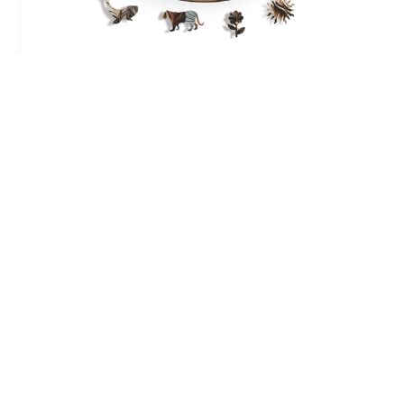
Before
canlı renkler
Çerçeve Gerektirmeyen Tasarım
Kutu içerisinde bulunan sabitleme folyosu sayesinde, bu
eşsiz puzzle'ı istediğiniz yerde
çerçevesiz
olarak
sergilemenin keyfini çıkarabilirsiniz.