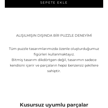
SEPETE EKLE
ALIŞILMIŞIN DIŞINDA BİR PUZZLE DENEYİMİ
Tüm puzzle tasarımlarımızda özenle oluşturduğumuz
figürleri kullanmaktayız.
Bitmiş tasarım dikdörtgen değil, tasarımın sadece
kendisini içerir ve parçaların hepsi benzersiz şekillere
sahiptir.
Yüksek Kalite Ahşap
Yüksek basınç ile sıkıştırılmış ahşap deforme olmaz ve
kıymık oluşturmaz.
Kusursuz uyumlu parçalar