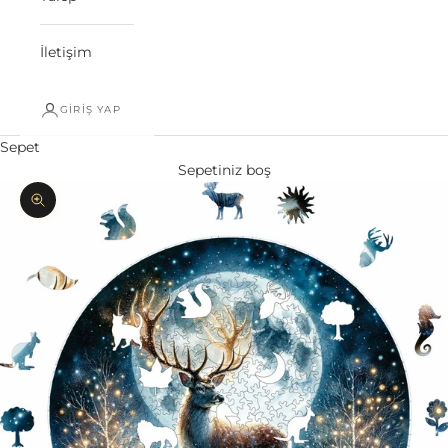
İletişim
GIRIŞ YAP
Sepet
Sepetiniz boş
Yakınlaştır