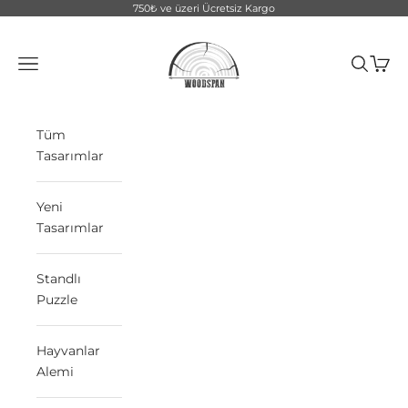
İçeriğe geç
750₺ ve üzeri Ücretsiz Kargo
WoodSpan
Menü
Ara
Sepet
Tüm
Tasarımlar
Yeni
Tasarımlar
Standlı
Puzzle
Hayvanlar
Alemi